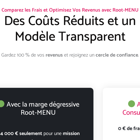
Comparez les Frais et Optimisez Vos Revenus avec Root-MENU
Des Coûts Réduits et un
Modèle Transparent
Gardez 100 % de vos
revenus
et rejoignez un
cercle de confiance
.
Avec la marge dégressive
A
Root-MENU
Consu
0 € de fra
24 000 € seulement
pour une
mission