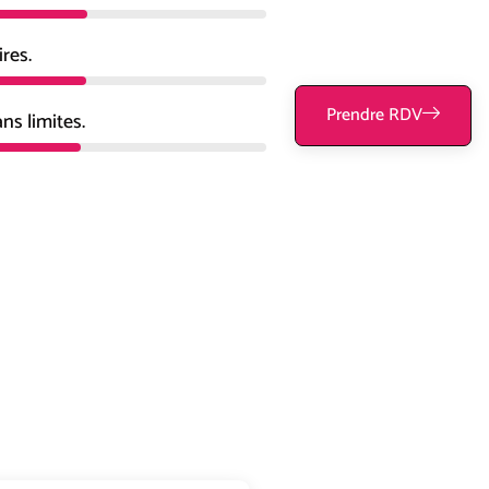
ires.
98%
Prendre RDV
ns limites.
97%