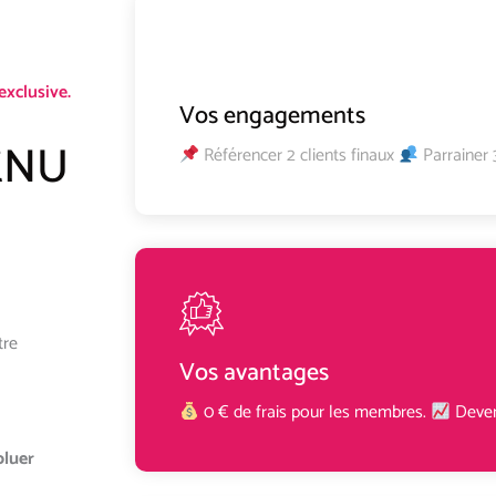
exclusive.
Vos engagements
MENU
Référencer 2 clients finaux
Parrainer 
tre
Vos avantages
0 € de frais pour les membres.
Deven
oluer