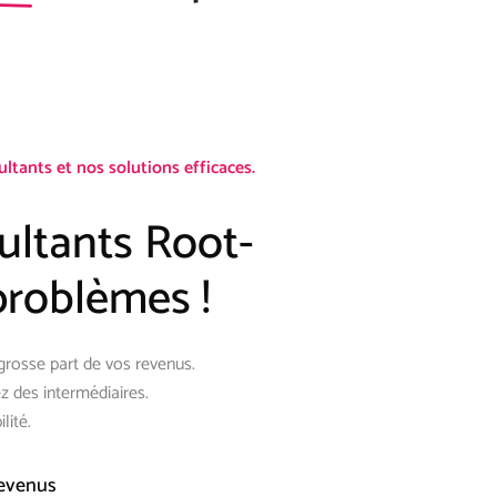
tants et nos solutions efficaces.
ultants Root-
roblèmes !
grosse part de vos revenus.
 des intermédiaires.
lité.
revenus
98%