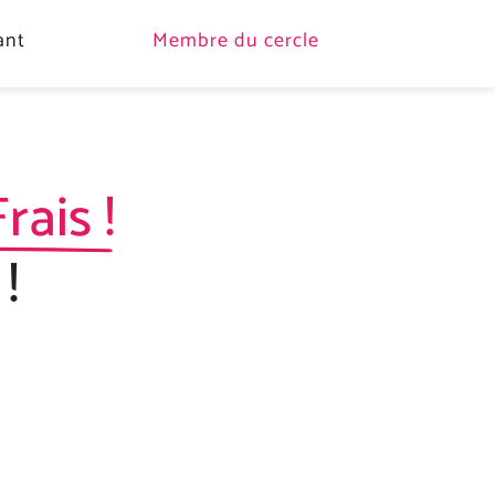
ant
Membre du cercle
ais !
!