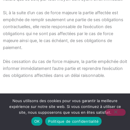
Si, à la suite d’un cas de force majeure la partie affectée est
empêchée de remplir seulement une partie de ses obligations
contractuelles, elle reste responsable de l’exécution des
obligations qui ne sont pas affectées par le cas de force
majeure ainsi que, le cas échéant, de ses obligations de
paiement.
Dès cessation du cas de force majeure, la partie empêchée doit
informer immédiatement l’autre partie et reprendre l’exécution
des obligations affectées dans un délai raisonnable.
Nous utilisons des cookies pour vous garantir la meilleure
14. Relation entre les parties
expérience sur notre site web. Si vous continuez à utiliser ce
site, nous supposerons que vous en êtes satisfait.
Il est expressément convenu qu’aucune des parties ne pourra
OK
Politique de confidentialité
se réclamer des stipulations des présentes CGV pour