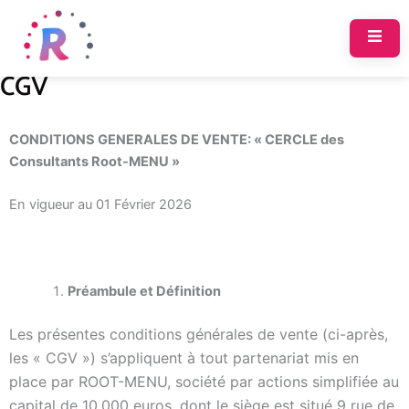
Aller
au
contenu
CGV
CONDITIONS GENERALES DE VENTE:
« CERCLE des
Consultants Root-MENU »
En vigueur au 01 Février 2026
Préambule et Définition
Les présentes conditions générales de vente (ci-après,
les « CGV ») s’appliquent à tout partenariat mis en
place par ROOT-MENU, société par actions simplifiée au
capital de 10.000 euros, dont le siège est situé 9 rue de